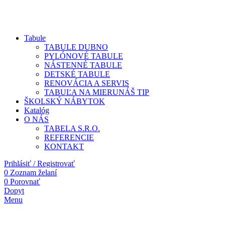
Tabule
TABULE DUBNO
PYLÓNOVÉ TABULE
NÁSTENNÉ TABULE
DETSKÉ TABULE
RENOVÁCIA A SERVIS
TABUĽA NA MIERU
NÁŠ TIP
ŠKOLSKÝ NÁBYTOK
Katalóg
O NÁS
TABELA S.R.O.
REFERENCIE
KONTAKT
Prihlásiť / Registrovať
0
Zoznam želaní
0
Porovnať
Dopyt
Menu