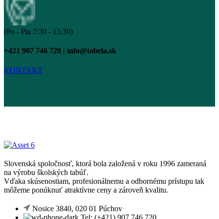
(Po - Pia 7:30 - 15:30)
+421 907 746 720 | info@tabela.sk
KONTAKT
Slovenská spoločnosť, ktorá bola založená v roku 1996 zameraná
na výrobu školských tabúľ.
Vďaka skúsenostiam, profesionálnemu a odbornému prístupu tak
môžeme ponúknuť atraktívne ceny a zároveň kvalitu.
Nosice 3840, 020 01 Púchov
Tel: (+421) 907 746 720