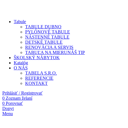
Tabule
TABULE DUBNO
PYLÓNOVÉ TABULE
NÁSTENNÉ TABULE
DETSKÉ TABULE
RENOVÁCIA A SERVIS
TABUĽA NA MIERU
NÁŠ TIP
ŠKOLSKÝ NÁBYTOK
Katalóg
O NÁS
TABELA S.R.O.
REFERENCIE
KONTAKT
Prihlásiť / Registrovať
0
Zoznam želaní
0
Porovnať
Dopyt
Menu