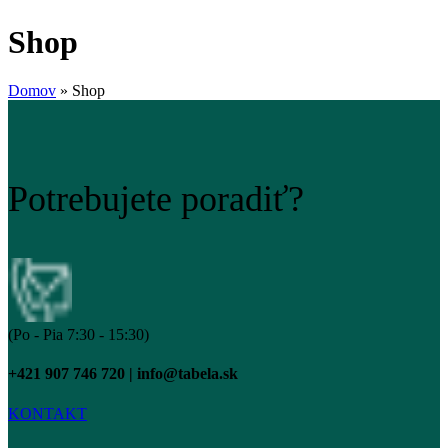
Shop
Domov
»
Shop
Potrebujete poradiť?
(Po - Pia 7:30 - 15:30)
+421 907 746 720 | info@tabela.sk
KONTAKT