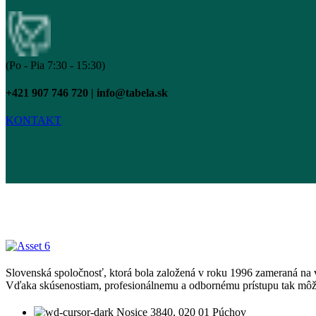
(Po - Pia 7:30 - 15:30)
+421 907 746 720 | info@tabela.sk
KONTAKT
Slovenská spoločnosť, ktorá bola založená v roku 1996 zameraná na 
Vďaka skúsenostiam, profesionálnemu a odbornému prístupu tak môže
Nosice 3840, 020 01 Púchov