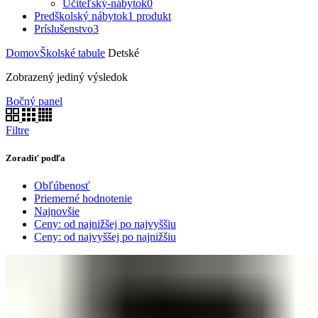
Učiteľský-nábytok
0
Predškolský nábytok
1 produkt
Príslušenstvo
3
Domov
Školské tabule
Detské
Zobrazený jediný výsledok
Bočný panel
Filtre
Zoradiť podľa
Obľúbenosť
Priemerné hodnotenie
Najnovšie
Ceny: od najnižšej po najvyššiu
Ceny: od najvyššej po najnižšiu