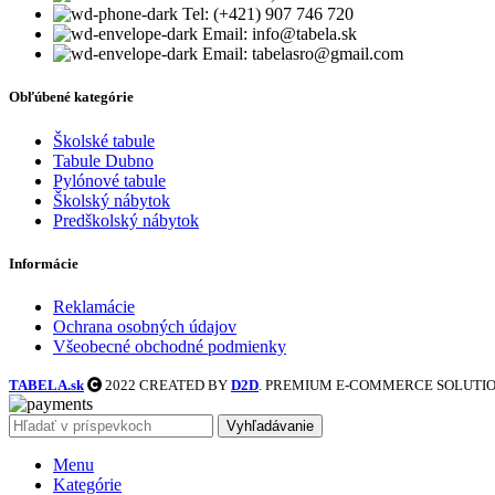
Tel: (+421) 907 746 720
Email: info@tabela.sk
Email: tabelasro@gmail.com
Obľúbené kategórie
Školské tabule
Tabule Dubno
Pylónové tabule
Školský nábytok
Predškolský nábytok
Informácie
Reklamácie
Ochrana osobných údajov
Všeobecné obchodné podmienky
TABELA.sk
2022 CREATED BY
D2D
. PREMIUM E-COMMERCE SOLUTIO
Vyhľadávanie
Menu
Kategórie