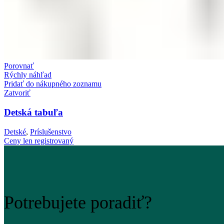
Porovnať
Rýchly náhľad
Pridať do nákupného zoznamu
Zatvoriť
Detská tabuľa
Detské
,
Príslušenstvo
Ceny len registrovaný
Potrebujete poradiť?