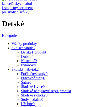
Detské
Kategórie
Všetky
produkty
Školské tabule
7
Detské
1 produkt
Dubno
4
Nástenné
2
Pylónové
0
Školský nábytok
2
Počítačové stoly
0
Pracovné stoly
0
Šatne
0
Školské lavice
0
Školské nábytkové sety
1 produkt
Školské stoličky
0
Stoly, jedálne
0
Učebne
0