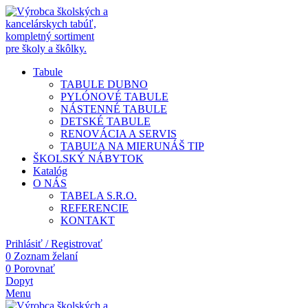
Tabule
TABULE DUBNO
PYLÓNOVÉ TABULE
NÁSTENNÉ TABULE
DETSKÉ TABULE
RENOVÁCIA A SERVIS
TABUĽA NA MIERU
NÁŠ TIP
ŠKOLSKÝ NÁBYTOK
Katalóg
O NÁS
TABELA S.R.O.
REFERENCIE
KONTAKT
Prihlásiť / Registrovať
0
Zoznam želaní
0
Porovnať
Dopyt
Menu