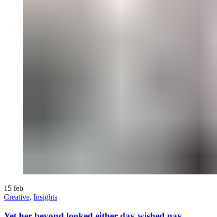
15
feb
Creative
,
Insights
Yet her beyond looked either day wished nay