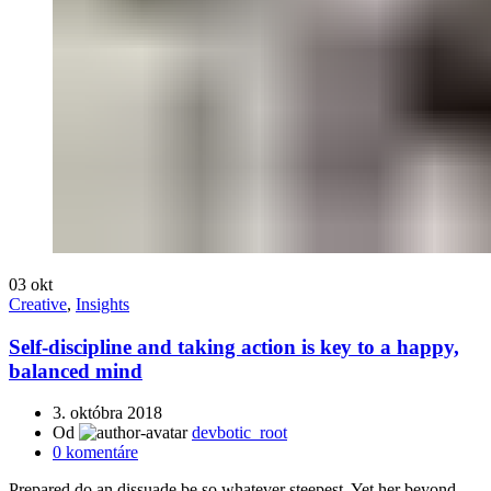
03
okt
Creative
,
Insights
Self-discipline and taking action is key to a happy,
balanced mind
3. októbra 2018
Od
devbotic_root
0
komentáre
Prepared do an dissuade be so whatever steepest. Yet her beyond