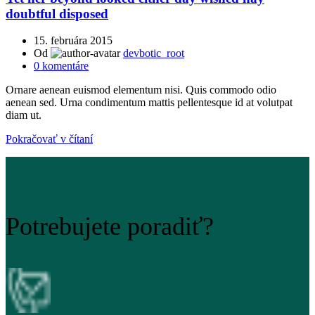
doubtful disposed
15. februára 2015
Od
devbotic_root
0
komentáre
Ornare aenean euismod elementum nisi. Quis commodo odio
aenean sed. Urna condimentum mattis pellentesque id at volutpat
diam ut.
Pokračovať v čítaní
Potrebujete poradiť?