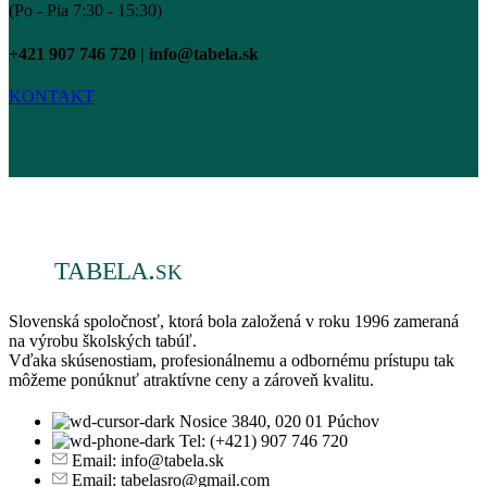
(Po - Pia 7:30 - 15:30)
+421 907 746 720 | info@tabela.sk
KONTAKT
Slovenská spoločnosť, ktorá bola založená v roku 1996 zameraná
na výrobu školských tabúľ.
Vďaka skúsenostiam, profesionálnemu a odbornému prístupu tak
môžeme ponúknuť atraktívne ceny a zároveň kvalitu.
Nosice 3840, 020 01 Púchov
Tel: (+421) 907 746 720
Email: info@tabela.sk
Email: tabelasro@gmail.com