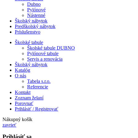
Dubno
Pylónové
Nástenné
Školský nábytok
Predškolský nábytok
Príslušenstvo
Školské tabule
Školské tabule DUBNO
Pylónové tabule
Servis a renovácia
Školský nábytok
Katalóg
O nás
Tabela s.r.o.
Referencie
Kontakt
Zoznam želaní
Porovnať
Prihlásiť / Registrovať
Nákupný košík
zavrieť
Prihlásiť sa