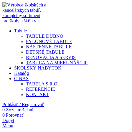
Tabule
TABULE DUBNO
PYLÓNOVÉ TABULE
NÁSTENNÉ TABULE
DETSKÉ TABULE
RENOVÁCIA A SERVIS
TABUĽA NA MIERU
NÁŠ TIP
ŠKOLSKÝ NÁBYTOK
Katalóg
O NÁS
TABELA S.R.O.
REFERENCIE
KONTAKT
Prihlásiť / Registrovať
0
Zoznam želaní
0
Porovnať
Dopyt
Menu