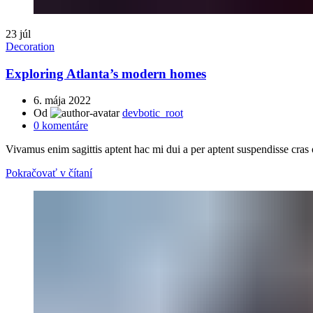
23
júl
Decoration
Exploring Atlanta’s modern homes
6. mája 2022
Od
devbotic_root
0
komentáre
Vivamus enim sagittis aptent hac mi dui a per aptent suspendisse cras
Pokračovať v čítaní