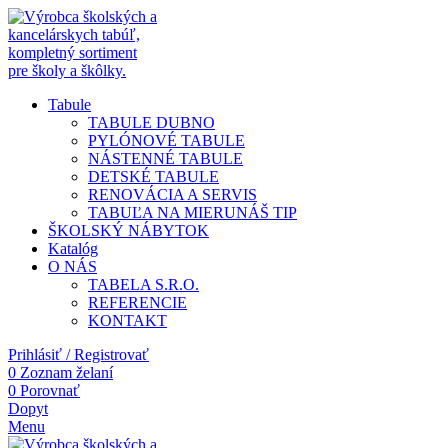
Tabule
TABULE DUBNO
PYLÓNOVÉ TABULE
NÁSTENNÉ TABULE
DETSKÉ TABULE
RENOVÁCIA A SERVIS
TABUĽA NA MIERU
NÁŠ TIP
ŠKOLSKÝ NÁBYTOK
Katalóg
O NÁS
TABELA S.R.O.
REFERENCIE
KONTAKT
Prihlásiť / Registrovať
0
Zoznam želaní
0
Porovnať
Dopyt
Menu