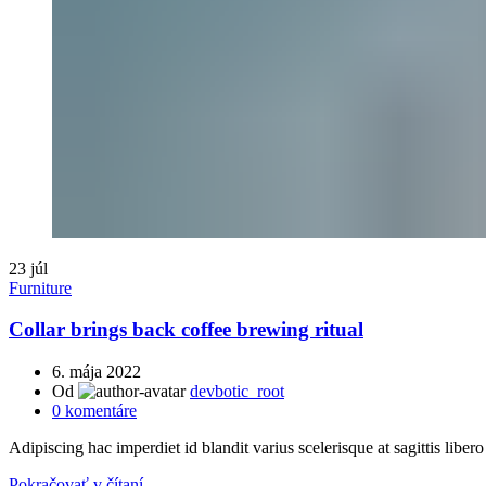
23
júl
Furniture
Collar brings back coffee brewing ritual
6. mája 2022
Od
devbotic_root
0
komentáre
Adipiscing hac imperdiet id blandit varius scelerisque at sagittis libero 
Pokračovať v čítaní