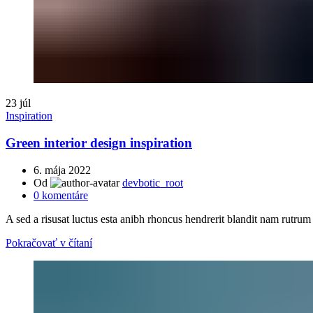
23
júl
Inspiration
Green interior design inspiration
6. mája 2022
Od
devbotic_root
0
komentáre
A sed a risusat luctus esta anibh rhoncus hendrerit blandit nam rutrum 
Pokračovať v čítaní